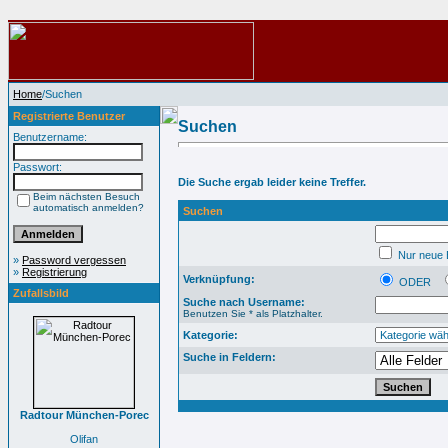
Home
/Suchen
Registrierte Benutzer
Suchen
Benutzername:
Passwort:
Die Suche ergab leider keine Treffer.
Beim nächsten Besuch
automatisch anmelden?
Suchen
Nur neue B
»
Password vergessen
»
Registrierung
Verknüpfung:
ODER
Zufallsbild
Suche nach Username:
Benutzen Sie * als Platzhalter.
Kategorie:
Suche in Feldern:
Radtour München-Porec
Olifan