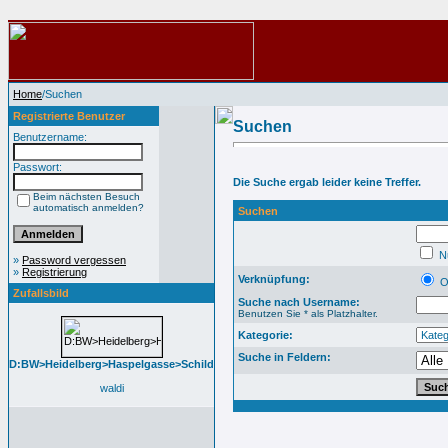
Home
/Suchen
Registrierte Benutzer
Suchen
Benutzername:
Passwort:
Die Suche ergab leider keine Treffer.
Beim nächsten Besuch
automatisch anmelden?
Suchen
Nu
»
Password vergessen
»
Registrierung
Verknüpfung:
O
Zufallsbild
Suche nach Username:
Benutzen Sie * als Platzhalter.
Kategorie:
Suche in Feldern:
D:BW>Heidelberg>Haspelgasse>Schild
waldi