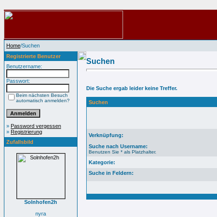
Home
/Suchen
Registrierte Benutzer
Suchen
Benutzername:
Passwort:
Die Suche ergab leider keine Treffer.
Beim nächsten Besuch
automatisch anmelden?
Suchen
»
Password vergessen
»
Registrierung
Verknüpfung:
Zufallsbild
Suche nach Username:
Benutzen Sie * als Platzhalter.
Kategorie:
Suche in Feldern:
Solnhofen2h
nyra