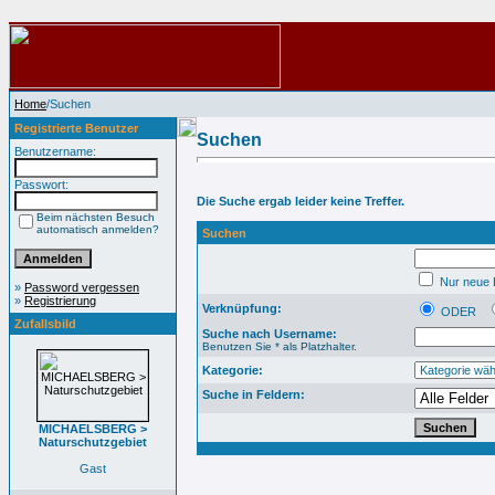
Home
/Suchen
Registrierte Benutzer
Suchen
Benutzername:
Passwort:
Die Suche ergab leider keine Treffer.
Beim nächsten Besuch
automatisch anmelden?
Suchen
Nur neue B
»
Password vergessen
»
Registrierung
Verknüpfung:
ODER
Zufallsbild
Suche nach Username:
Benutzen Sie * als Platzhalter.
Kategorie:
Suche in Feldern:
MICHAELSBERG >
Naturschutzgebiet
Gast