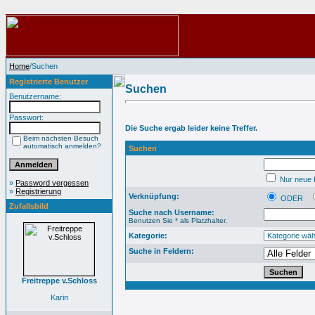
Home
/Suchen
Registrierte Benutzer
Suchen
Benutzername:
Passwort:
Die Suche ergab leider keine Treffer.
Beim nächsten Besuch
automatisch anmelden?
Suchen
Nur neue B
»
Password vergessen
»
Registrierung
Verknüpfung:
ODER
Zufallsbild
Suche nach Username:
Benutzen Sie * als Platzhalter.
Kategorie:
Suche in Feldern:
Freitreppe v.Schloss
Karin