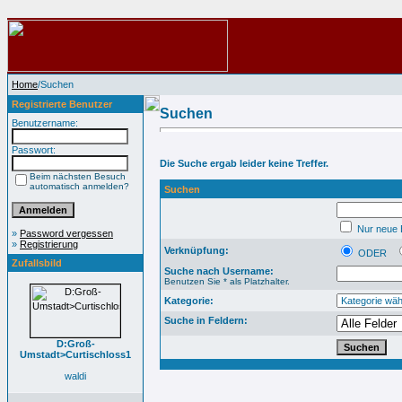
Home
/Suchen
Registrierte Benutzer
Suchen
Benutzername:
Passwort:
Die Suche ergab leider keine Treffer.
Beim nächsten Besuch
automatisch anmelden?
Suchen
Nur neue B
»
Password vergessen
»
Registrierung
Verknüpfung:
ODER
Zufallsbild
Suche nach Username:
Benutzen Sie * als Platzhalter.
Kategorie:
Suche in Feldern:
D:Groß-
Umstadt>Curtischloss1
waldi