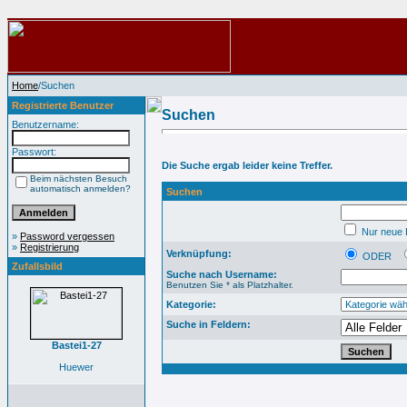
Home
/Suchen
Registrierte Benutzer
Suchen
Benutzername:
Passwort:
Die Suche ergab leider keine Treffer.
Beim nächsten Besuch
automatisch anmelden?
Suchen
Nur neue B
»
Password vergessen
»
Registrierung
Verknüpfung:
ODER
Zufallsbild
Suche nach Username:
Benutzen Sie * als Platzhalter.
Kategorie:
Suche in Feldern:
Bastei1-27
Huewer