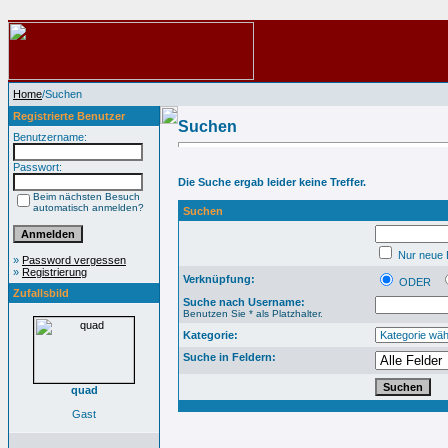
Home
/Suchen
Registrierte Benutzer
Suchen
Benutzername:
Passwort:
Die Suche ergab leider keine Treffer.
Beim nächsten Besuch
automatisch anmelden?
Suchen
Nur neue B
»
Password vergessen
»
Registrierung
Verknüpfung:
ODER
Zufallsbild
Suche nach Username:
Benutzen Sie * als Platzhalter.
Kategorie:
Suche in Feldern:
quad
Gast