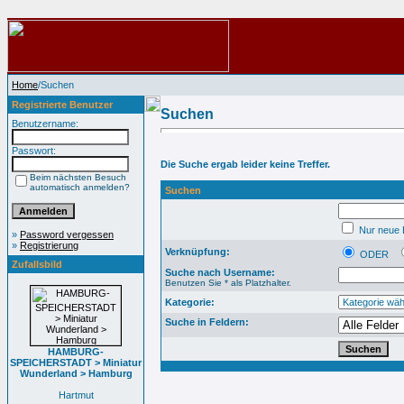
Home
/Suchen
Registrierte Benutzer
Suchen
Benutzername:
Passwort:
Die Suche ergab leider keine Treffer.
Beim nächsten Besuch
automatisch anmelden?
Suchen
Nur neue B
»
Password vergessen
»
Registrierung
Verknüpfung:
ODER
Zufallsbild
Suche nach Username:
Benutzen Sie * als Platzhalter.
Kategorie:
Suche in Feldern:
HAMBURG-
SPEICHERSTADT > Miniatur
Wunderland > Hamburg
Hartmut