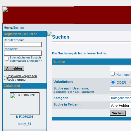
Home
/Suchen
Registrierte Benutzer
Suchen
Benutzername:
Passwort:
Die Suche ergab leider keine Treffer.
Beim nächsten Besuch
automatisch anmelden?
Suchen
Nur neue B
»
Password vergessen
»
Registrierung
Verknüpfung:
ODER
Zufallsbild
Suche nach Username:
Benutzen Sie * als Platzhalter.
Kategorie:
Suche in Feldern:
k-P1060391
herby_51