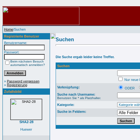
Home
/Suchen
Registrierte Benutzer
Suchen
Benutzername:
Passwort:
Die Suche ergab leider keine Treffer.
Beim nächsten Besuch
automatisch anmelden?
Suchen
Nur neue B
»
Password vergessen
»
Registrierung
Verknüpfung:
ODER
Zufallsbild
Suche nach Username:
Benutzen Sie * als Platzhalter.
Kategorie:
Suche in Feldern:
SHA2-28
Huewer