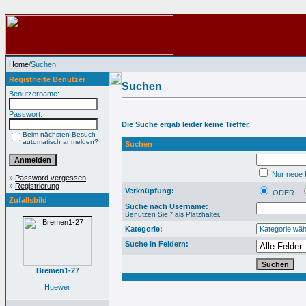
Home
/Suchen
Registrierte Benutzer
Suchen
Benutzername:
Passwort:
Die Suche ergab leider keine Treffer.
Beim nächsten Besuch
automatisch anmelden?
Suchen
Nur neue B
»
Password vergessen
»
Registrierung
Verknüpfung:
ODER
Zufallsbild
Suche nach Username:
Benutzen Sie * als Platzhalter.
Kategorie:
Suche in Feldern:
Bremen1-27
Huewer