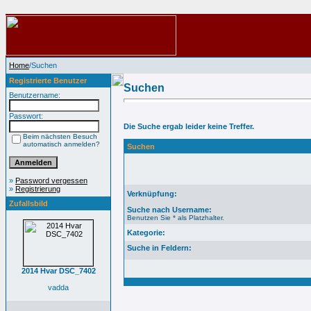
Home
/Suchen
Registrierte Benutzer
Suchen
Benutzername:
Passwort:
Die Suche ergab leider keine Treffer.
Beim nächsten Besuch
automatisch anmelden?
Suchen
»
Password vergessen
»
Registrierung
Verknüpfung:
Zufallsbild
Suche nach Username:
Benutzen Sie * als Platzhalter.
Kategorie:
Suche in Feldern:
2014 Hvar DSC_7402
vadda