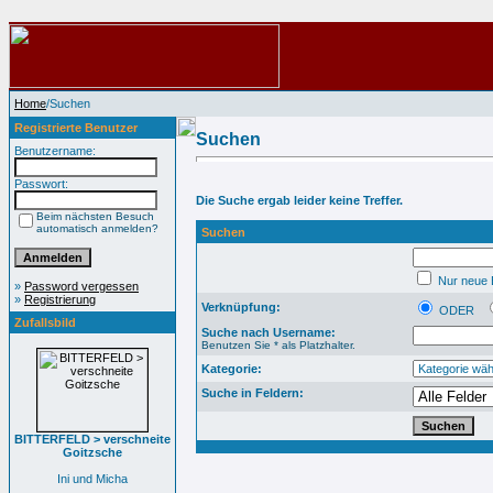
Home
/Suchen
Registrierte Benutzer
Suchen
Benutzername:
Passwort:
Die Suche ergab leider keine Treffer.
Beim nächsten Besuch
automatisch anmelden?
Suchen
Nur neue B
»
Password vergessen
»
Registrierung
Verknüpfung:
ODER
Zufallsbild
Suche nach Username:
Benutzen Sie * als Platzhalter.
Kategorie:
Suche in Feldern:
BITTERFELD > verschneite
Goitzsche
Ini und Micha