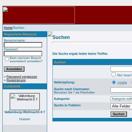
Home
/Suchen
Registrierte Benutzer
Suchen
Benutzername:
Passwort:
Die Suche ergab leider keine Treffer.
Beim nächsten Besuch
automatisch anmelden?
Suchen
Nur neue B
»
Password vergessen
»
Registrierung
Verknüpfung:
ODER
Zufallsbild
Suche nach Username:
Benutzen Sie * als Platzhalter.
Kategorie:
Suche in Feldern:
Valkenburg-Weihnacht-0 7
Huewer