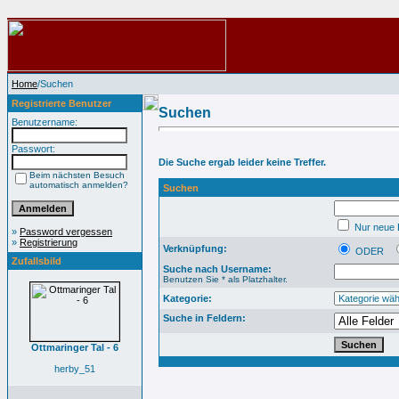
Home
/Suchen
Registrierte Benutzer
Suchen
Benutzername:
Passwort:
Die Suche ergab leider keine Treffer.
Beim nächsten Besuch
automatisch anmelden?
Suchen
Nur neue B
»
Password vergessen
»
Registrierung
Verknüpfung:
ODER
Zufallsbild
Suche nach Username:
Benutzen Sie * als Platzhalter.
Kategorie:
Suche in Feldern:
Ottmaringer Tal - 6
herby_51