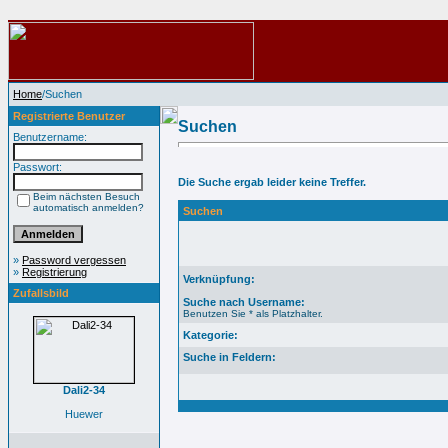
Home
/Suchen
Registrierte Benutzer
Suchen
Benutzername:
Passwort:
Die Suche ergab leider keine Treffer.
Beim nächsten Besuch
automatisch anmelden?
Suchen
»
Password vergessen
»
Registrierung
Verknüpfung:
Zufallsbild
Suche nach Username:
Benutzen Sie * als Platzhalter.
Kategorie:
Suche in Feldern:
Dali2-34
Huewer