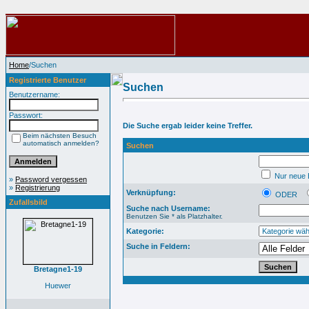
Home
/Suchen
Registrierte Benutzer
Suchen
Benutzername:
Passwort:
Die Suche ergab leider keine Treffer.
Beim nächsten Besuch
automatisch anmelden?
Suchen
Nur neue B
»
Password vergessen
»
Registrierung
Verknüpfung:
ODER
Zufallsbild
Suche nach Username:
Benutzen Sie * als Platzhalter.
Kategorie:
Suche in Feldern:
Bretagne1-19
Huewer