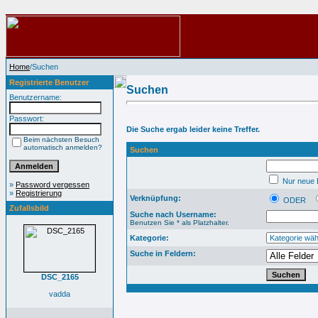
Home
/Suchen
Registrierte Benutzer
Suchen
Benutzername:
Passwort:
Die Suche ergab leider keine Treffer.
Beim nächsten Besuch
automatisch anmelden?
Suchen
Nur neue B
»
Password vergessen
»
Registrierung
Verknüpfung:
ODER
Zufallsbild
Suche nach Username:
Benutzen Sie * als Platzhalter.
Kategorie:
Suche in Feldern:
DSC_2165
vadda