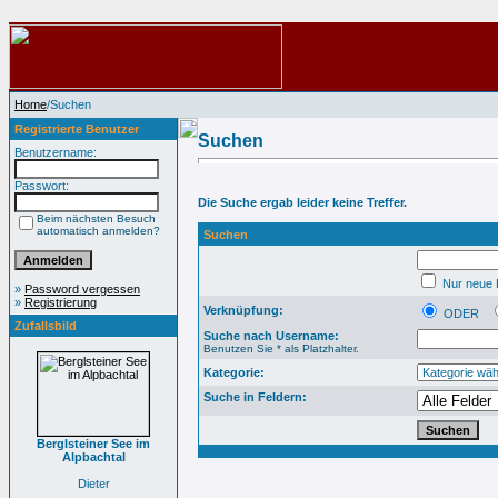
Home
/Suchen
Registrierte Benutzer
Suchen
Benutzername:
Passwort:
Die Suche ergab leider keine Treffer.
Beim nächsten Besuch
automatisch anmelden?
Suchen
Nur neue B
»
Password vergessen
»
Registrierung
Verknüpfung:
ODER
Zufallsbild
Suche nach Username:
Benutzen Sie * als Platzhalter.
Kategorie:
Suche in Feldern:
Berglsteiner See im
Alpbachtal
Dieter