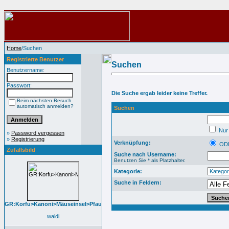
Home
/Suchen
Registrierte Benutzer
Suchen
Benutzername:
Passwort:
Die Suche ergab leider keine Treffer.
Beim nächsten Besuch
automatisch anmelden?
Suchen
Nur 
»
Password vergessen
»
Registrierung
Verknüpfung:
OD
Zufallsbild
Suche nach Username:
Benutzen Sie * als Platzhalter.
Kategorie:
Suche in Feldern:
GR:Korfu>Kanoni>Mäuseinsel>Pfau
waldi