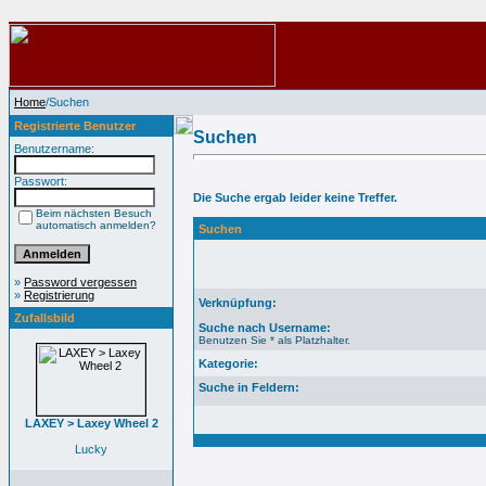
Home
/Suchen
Registrierte Benutzer
Suchen
Benutzername:
Passwort:
Die Suche ergab leider keine Treffer.
Beim nächsten Besuch
automatisch anmelden?
Suchen
»
Password vergessen
»
Registrierung
Verknüpfung:
Zufallsbild
Suche nach Username:
Benutzen Sie * als Platzhalter.
Kategorie:
Suche in Feldern:
LAXEY > Laxey Wheel 2
Lucky