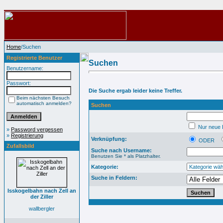
Home
/Suchen
Registrierte Benutzer
Suchen
Benutzername:
Passwort:
Die Suche ergab leider keine Treffer.
Beim nächsten Besuch
automatisch anmelden?
Suchen
Nur neue B
»
Password vergessen
»
Registrierung
Verknüpfung:
ODER
Zufallsbild
Suche nach Username:
Benutzen Sie * als Platzhalter.
Kategorie:
Suche in Feldern:
Isskogelbahn nach Zell an
der Ziller
wallbergler