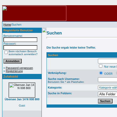
Home
/Suchen
Registrierte Benutzer
Suchen
Benutzername:
Passwort:
Die Suche ergab leider keine Treffer.
Beim nächsten Besuch
automatisch anmelden?
Suchen
Nur neue B
»
Password vergessen
»
Registrierung
Verknüpfung:
ODER
Zufallsbild
Suche nach Username:
Benutzen Sie * als Platzhalter.
Kategorie:
Suche in Feldern:
Übersee Jan 14 N 008 800
Gast