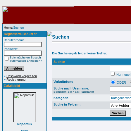
Home
/Suchen
Registrierte Benutzer
Suchen
Benutzername:
Passwort:
Die Suche ergab leider keine Treffer.
Beim nächsten Besuch
automatisch anmelden?
Suchen
Nur neue B
»
Password vergessen
»
Registrierung
Verknüpfung:
ODER
Zufallsbild
Suche nach Username:
Benutzen Sie * als Platzhalter.
Kategorie:
Suche in Feldern:
Nepomuk