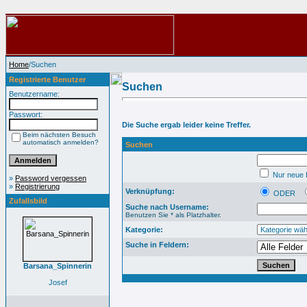
Home
/Suchen
Registrierte Benutzer
Suchen
Benutzername:
Passwort:
Die Suche ergab leider keine Treffer.
Beim nächsten Besuch
automatisch anmelden?
Suchen
Nur neue B
»
Password vergessen
»
Registrierung
Verknüpfung:
ODER
Zufallsbild
Suche nach Username:
Benutzen Sie * als Platzhalter.
Kategorie:
Suche in Feldern:
Barsana_Spinnerin
Josef