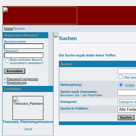
Home
/Suchen
Registrierte Benutzer
Suchen
Benutzername:
Passwort:
Die Suche ergab leider keine Treffer.
Beim nächsten Besuch
automatisch anmelden?
Suchen
Nur neu
»
Password vergessen
»
Registrierung
Verknüpfung:
ODE
Zufallsbild
Suche nach Username:
Benutzen Sie * als Platzhalter.
Kategorie:
Suche in Feldern:
Timisoara_Piaristengymnasium
Josef