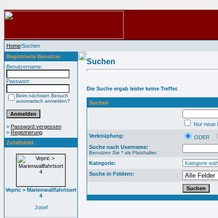
Home
/Suchen
Registrierte Benutzer
Suchen
Benutzername:
Passwort:
Die Suche ergab leider keine Treffer.
Beim nächsten Besuch
automatisch anmelden?
Suchen
Nur neue B
»
Password vergessen
»
Registrierung
Verknüpfung:
ODER
Zufallsbild
Suche nach Username:
Benutzen Sie * als Platzhalter.
Kategorie:
Suche in Feldern:
Vepric > Marienwallfahrtsort
4
Josef