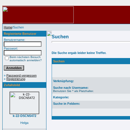
Home
/Suchen
Registrierte Benutzer
Suchen
Benutzername:
Passwort:
Die Suche ergab leider keine Treffer.
Beim nächsten Besuch
automatisch anmelden?
Suchen
»
Password vergessen
»
Registrierung
Verknüpfung:
Zufallsbild
Suche nach Username:
Benutzen Sie * als Platzhalter.
Kategorie:
Suche in Feldern:
k-22-DSCN5472
Helga