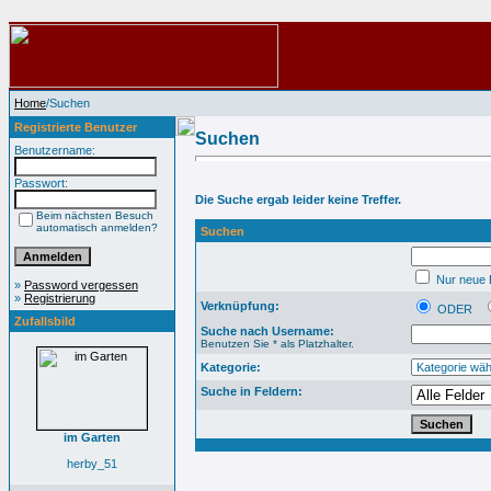
Home
/Suchen
Registrierte Benutzer
Suchen
Benutzername:
Passwort:
Die Suche ergab leider keine Treffer.
Beim nächsten Besuch
automatisch anmelden?
Suchen
Nur neue B
»
Password vergessen
»
Registrierung
Verknüpfung:
ODER
Zufallsbild
Suche nach Username:
Benutzen Sie * als Platzhalter.
Kategorie:
Suche in Feldern:
im Garten
herby_51