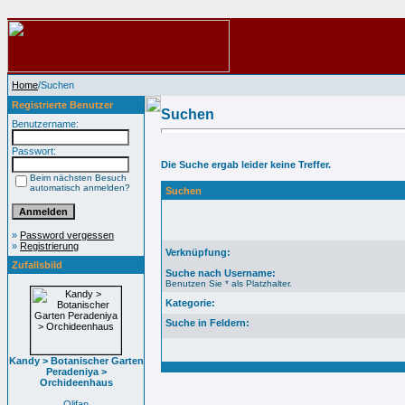
Home
/Suchen
Registrierte Benutzer
Suchen
Benutzername:
Passwort:
Die Suche ergab leider keine Treffer.
Beim nächsten Besuch
automatisch anmelden?
Suchen
»
Password vergessen
»
Registrierung
Verknüpfung:
Zufallsbild
Suche nach Username:
Benutzen Sie * als Platzhalter.
Kategorie:
Suche in Feldern:
Kandy > Botanischer Garten
Peradeniya >
Orchideenhaus
Olifan