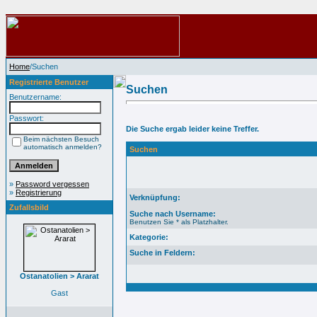
Home
/Suchen
Registrierte Benutzer
Suchen
Benutzername:
Passwort:
Die Suche ergab leider keine Treffer.
Beim nächsten Besuch
automatisch anmelden?
Suchen
»
Password vergessen
»
Registrierung
Verknüpfung:
Zufallsbild
Suche nach Username:
Benutzen Sie * als Platzhalter.
Kategorie:
Suche in Feldern:
Ostanatolien > Ararat
Gast