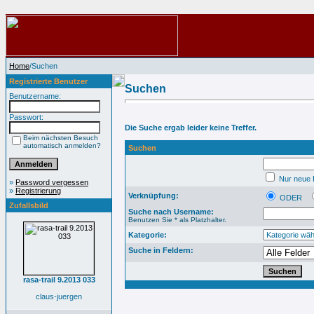
Home
/Suchen
Registrierte Benutzer
Suchen
Benutzername:
Passwort:
Die Suche ergab leider keine Treffer.
Beim nächsten Besuch
automatisch anmelden?
Suchen
Nur neue B
»
Password vergessen
»
Registrierung
Verknüpfung:
ODER
Zufallsbild
Suche nach Username:
Benutzen Sie * als Platzhalter.
Kategorie:
Suche in Feldern:
rasa-trail 9.2013 033
claus-juergen