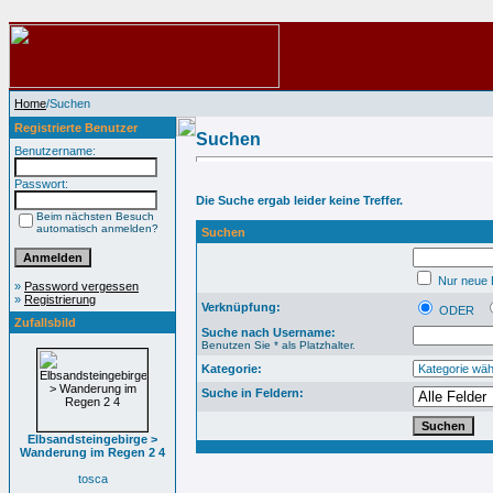
Home
/Suchen
Registrierte Benutzer
Suchen
Benutzername:
Passwort:
Die Suche ergab leider keine Treffer.
Beim nächsten Besuch
automatisch anmelden?
Suchen
Nur neue B
»
Password vergessen
»
Registrierung
Verknüpfung:
ODER
Zufallsbild
Suche nach Username:
Benutzen Sie * als Platzhalter.
Kategorie:
Suche in Feldern:
Elbsandsteingebirge >
Wanderung im Regen 2 4
tosca