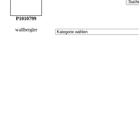
P1010799
wallbergler