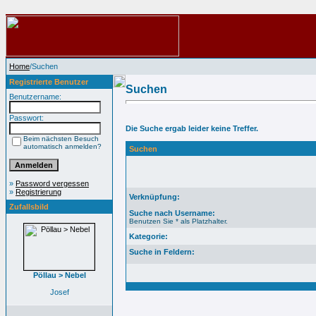
Home
/Suchen
Registrierte Benutzer
Suchen
Benutzername:
Passwort:
Die Suche ergab leider keine Treffer.
Beim nächsten Besuch
automatisch anmelden?
Suchen
»
Password vergessen
»
Registrierung
Verknüpfung:
Zufallsbild
Suche nach Username:
Benutzen Sie * als Platzhalter.
Kategorie:
Suche in Feldern:
Pöllau > Nebel
Josef