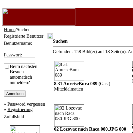
Home
/Suchen
Registrierte Benutzer
Suchen
Benutzername:
Gefunden: 158 Bild(er) auf 18 Seite(n). An
Passwort:
Beim nächsten
Besuch
automatisch
anmelden?
8 31 AnreiseBura 089
(Gast)
Mitteldalmatien
»
Password vergessen
»
Registrierung
Zufallsbild
02 Lozovac nach Raca 080.JPG 800