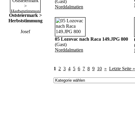
(Gast)
Norddalmatien
Oststeiermark >
Herbststimmung
Josef
05 Lozovac nach Raca 149.JPG 800
(Gast)
Norddalmatien
1
2
3
4
5
6
7
8
9
10
»
Letzte Seite »