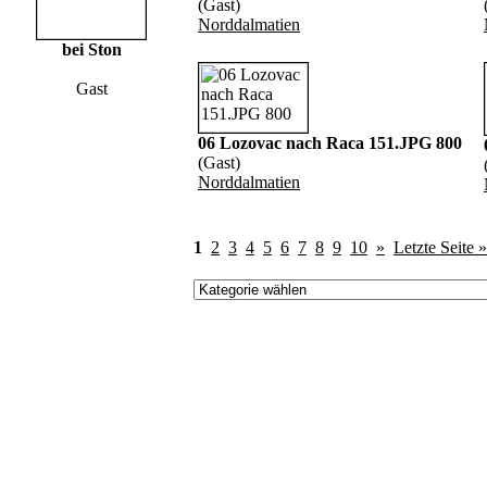
(Gast)
Norddalmatien
bei Ston
Gast
06 Lozovac nach Raca 151.JPG 800
(Gast)
Norddalmatien
1
2
3
4
5
6
7
8
9
10
»
Letzte Seite »