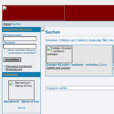
Home
/Suchen
Registrierte Benutzer
Suchen
Benutzername:
Gefunden: 3 Bild(er) auf 1 Seite(n). Angezeigt: Bild 1 bis
Passwort:
Beim nächsten Besuch
automatisch anmelden?
Cetinje> KLoster > serbisch - orthodox
(Gast)
»
Password vergessen
Cetinje und Lovcen
»
Registrierung
Zufallsbild
Marrakesch - Djema el Fna
tosca