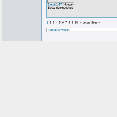
Bastei1-27
(
Huewer
)
Elbsandsteingebirge
1
2
3
4
5
6
7
8
9
10
»
Letzte Seite »