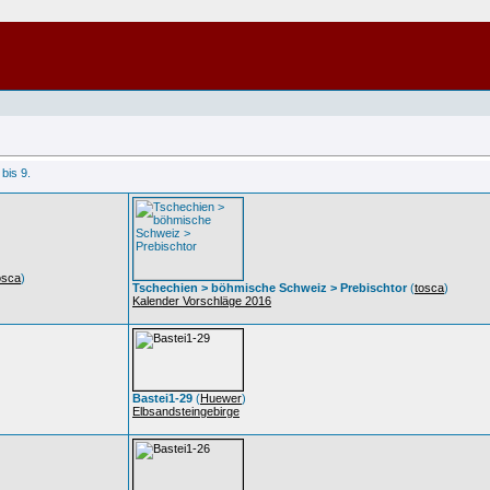
 bis 9.
osca
)
Tschechien > böhmische Schweiz > Prebischtor
(
tosca
)
Kalender Vorschläge 2016
Bastei1-29
(
Huewer
)
Elbsandsteingebirge