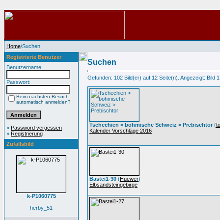
Home
/Suchen
Registrierte Benutzer
Suchen
Benutzername:
Gefunden: 102 Bild(er) auf 12 Seite(n). Angezeigt: Bild 1
Passwort:
Beim nächsten Besuch
automatisch anmelden?
Tschechien > böhmische Schweiz > Prebischtor
(
t
»
Password vergessen
Kalender Vorschläge 2016
»
Registrierung
Zufallsbild
Bastei1-30
(
Huewer
)
Elbsandsteingebirge
k-P1060775
herby_51