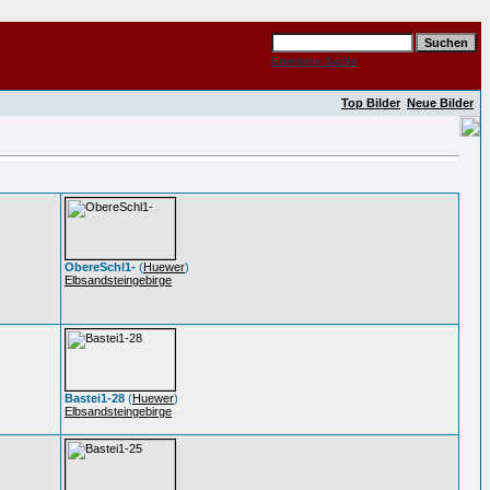
Erweiterte Suche
Top Bilder
Neue Bilder
ObereSchl1-
(
Huewer
)
Elbsandsteingebirge
Bastei1-28
(
Huewer
)
Elbsandsteingebirge