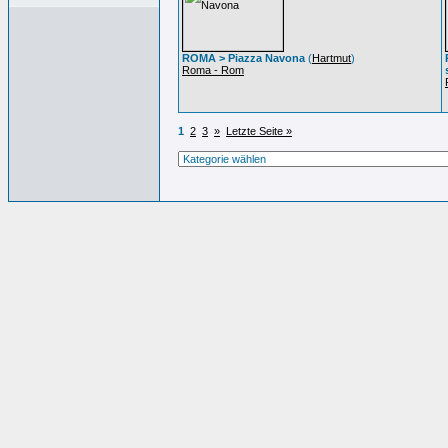
ROMA > Piazza Navona
(
Hartmut
)
Roma - Rom
1
2
3
»
Letzte Seite »