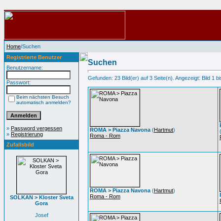
Home
/Suchen
Registrierte Benutzer
Suchen
Benutzername:
Gefunden: 23 Bild(er) auf 3 Seite(n). Angezeigt: Bild 1 bi
Passwort:
Beim nächsten Besuch
automatisch anmelden?
»
Password vergessen
ROMA > Piazza Navona
(
Hartmut
)
»
Registrierung
Roma - Rom
Zufallsbild
ROMA > Piazza Navona
(
Hartmut
)
Roma - Rom
SOLKAN > Kloster Sveta
Gora
Josef