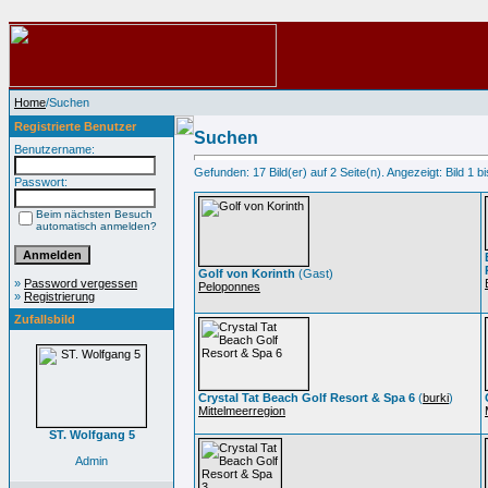
Home
/Suchen
Registrierte Benutzer
Suchen
Benutzername:
Gefunden: 17 Bild(er) auf 2 Seite(n). Angezeigt: Bild 1 bi
Passwort:
Beim nächsten Besuch
automatisch anmelden?
Golf von Korinth
(Gast)
»
Password vergessen
Peloponnes
»
Registrierung
Zufallsbild
Crystal Tat Beach Golf Resort & Spa 6
(
burki
)
Mittelmeerregion
ST. Wolfgang 5
Admin