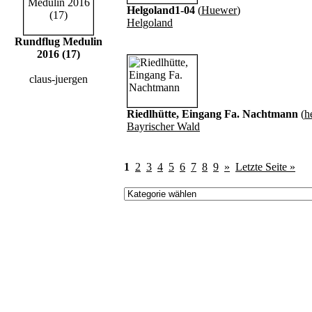
Helgoland1-04
(
Huewer
)
Helgoland
Rundflug Medulin
2016 (17)
claus-juergen
Riedlhütte, Eingang Fa. Nachtmann
(
h
Bayrischer Wald
1
2
3
4
5
6
7
8
9
»
Letzte Seite »