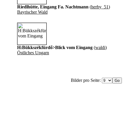
Riedlhütte, Eingang Fa. Nachtmann
(
herby_51
)
Bayrischer Wald
H:Bükkszékfürdő>Blick vom Eingang
(
waldi
)
Östliches Ungarn
Bilder pro Seite: