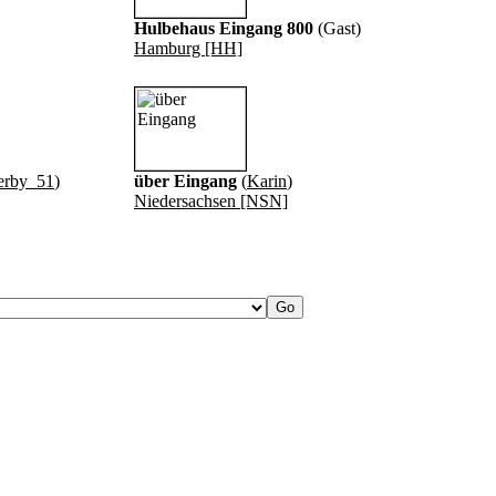
Hulbehaus Eingang 800
(Gast)
Hamburg [HH]
erby_51
)
über Eingang
(
Karin
)
Niedersachsen [NSN]