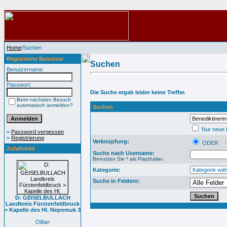
Home
/Suchen
Registrierte Benutzer
Suchen
Benutzername:
Passwort:
Die Suche ergab leider keine Treffer.
Beim nächsten Besuch
automatisch anmelden?
Suchen
Nur neue B
»
Password vergessen
»
Registrierung
Verknüpfung:
ODER
Zufallsbild
Suche nach Username:
Benutzen Sie * als Platzhalter.
Kategorie:
Suche in Feldern:
D: GEISELBULLACH
Landkreis Fürstenfeldbruck
> Kapelle des Hl. Nepomuk 3
Olifan