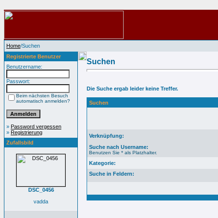
Home
/Suchen
Registrierte Benutzer
Suchen
Benutzername:
Passwort:
Die Suche ergab leider keine Treffer.
Beim nächsten Besuch
automatisch anmelden?
Suchen
»
Password vergessen
»
Registrierung
Verknüpfung:
Zufallsbild
Suche nach Username:
Benutzen Sie * als Platzhalter.
Kategorie:
Suche in Feldern:
DSC_0456
vadda