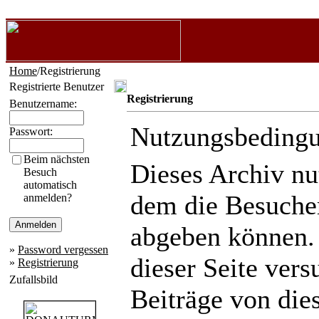
Home
/Registrierung
Registrierte Benutzer
Registrierung
Benutzername:
Nutzungsbeding
Passwort:
Beim nächsten
Dieses Archiv n
Besuch
automatisch
dem die Besuche
anmelden?
abgeben können.
»
Password vergessen
dieser Seite ver
»
Registrierung
Zufallsbild
Beiträge von die