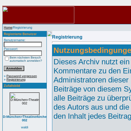
Home
/Registrierung
Registrierte Benutzer
Registrierung
Benutzername:
Nutzungsbedingunge
Passwort:
Beim nächsten Besuch
Dieses Archiv nutzt e
automatisch anmelden?
Kommentare zu den Ei
»
Password vergessen
Administratoren dieser
»
Registrierung
Zufallsbild
Beiträge von diesem Sy
alle Beiträge zu überpr
des Autors aus und die
den Inhalt jedes Beitr
D:München>Theatinerkirche
002
waldi