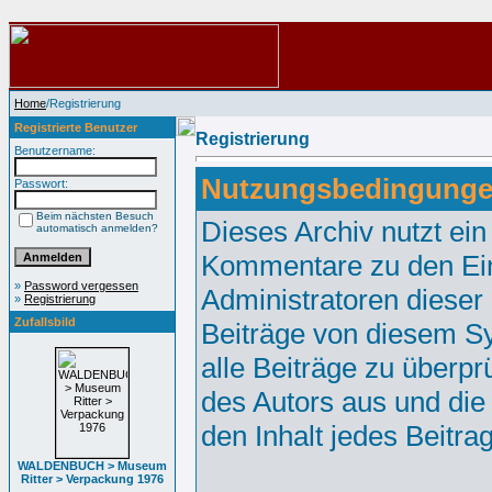
Home
/Registrierung
Registrierte Benutzer
Registrierung
Benutzername:
Nutzungsbedingunge
Passwort:
Beim nächsten Besuch
Dieses Archiv nutzt e
automatisch anmelden?
Kommentare zu den Ei
»
Password vergessen
Administratoren dieser
»
Registrierung
Zufallsbild
Beiträge von diesem Sy
alle Beiträge zu überpr
des Autors aus und die
den Inhalt jedes Beitr
WALDENBUCH > Museum
Ritter > Verpackung 1976