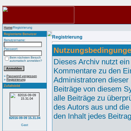
Home
/Registrierung
Registrierte Benutzer
Registrierung
Benutzername:
Nutzungsbedingunge
Passwort:
Beim nächsten Besuch
Dieses Archiv nutzt e
automatisch anmelden?
Kommentare zu den Ei
»
Password vergessen
Administratoren dieser
»
Registrierung
Zufallsbild
Beiträge von diesem Sy
alle Beiträge zu überpr
des Autors aus und die
den Inhalt jedes Beitr
82016-09-09 15.31.04
Gast