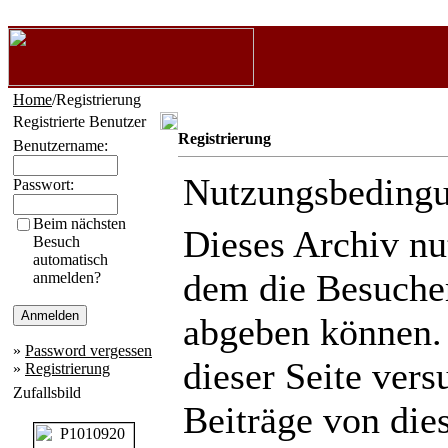
Home
/Registrierung
Registrierte Benutzer
Registrierung
Benutzername:
Nutzungsbeding
Passwort:
Beim nächsten
Dieses Archiv n
Besuch
automatisch
dem die Besuche
anmelden?
abgeben können.
»
Password vergessen
dieser Seite ver
»
Registrierung
Zufallsbild
Beiträge von die